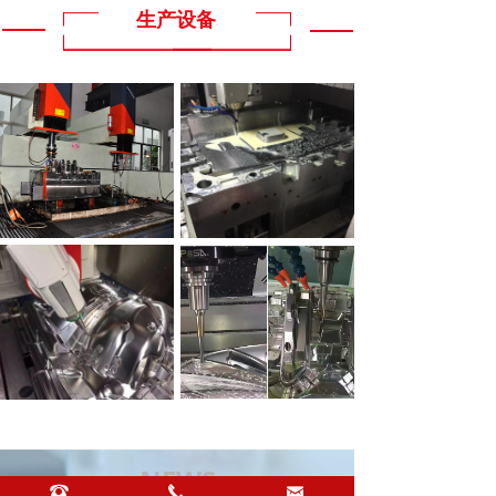
生产设备
NEWS
뀰
끅
낂