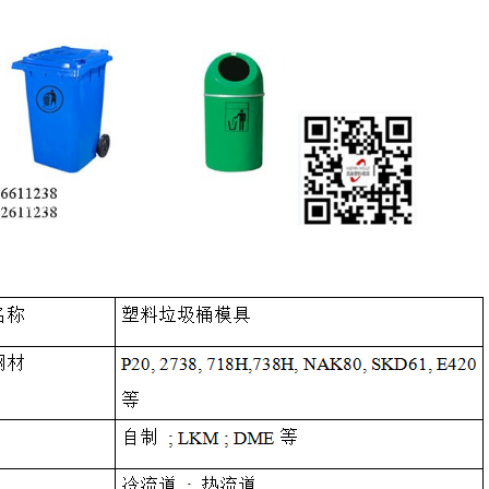
c75480efc7c55470b3550_20172720265536445