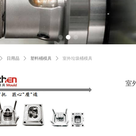
ꄲ
日用品
ꄲ
塑料桶模具
ꄲ
室外垃圾桶模具
室