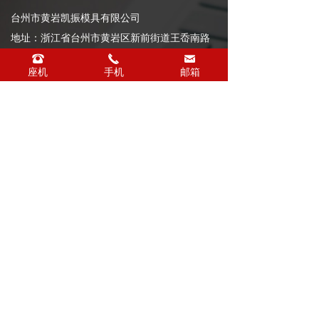
台州市黄岩凯振模具有限公司
地址：浙江省台州市黄岩区新前街道王岙南路
103号
뀰
끅
낂
座机
手机
邮箱
电话：+86-0576-81106838
传真：+86-0576-84087705
手机：13626611238
邮箱：kzmj168@126.com
网站首页
公司简介
新闻资讯
产品中心
联系我们
浙ICP备17004135号-1