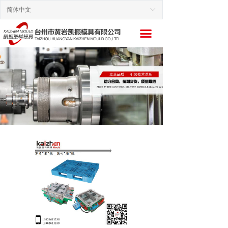
简体中文
ꀅ
끀